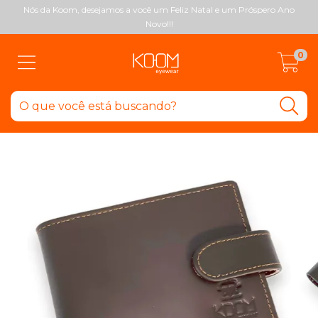
Nós da Koom, desejamos a você um Feliz Natal e um Próspero Ano
Novo!!!
0