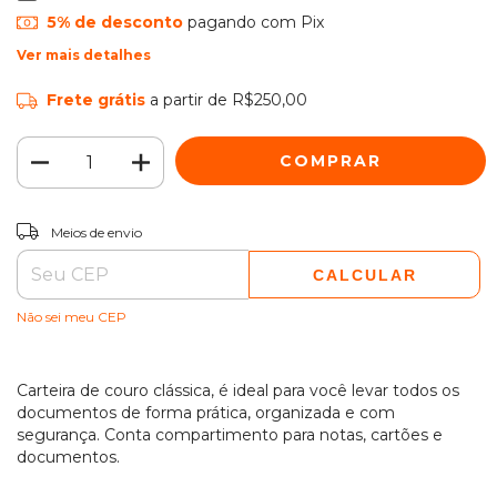
5% de desconto
pagando com Pix
Ver mais detalhes
Frete grátis
a partir de
R$250,00
ALTERAR CEP
Entregas para o CEP:
Meios de envio
CALCULAR
Não sei meu CEP
Carteira de couro clássica, é ideal para você levar todos os
documentos de forma prática, organizada e com
segurança. Conta compartimento para notas, cartões e
documentos.