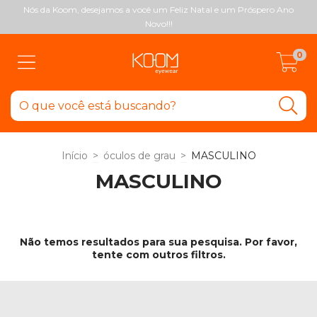
Nós da Koom, desejamos a você um Feliz Natal e um Próspero Ano
Novo!!!
0
Início
>
óculos de grau
>
MASCULINO
MASCULINO
Não temos resultados para sua pesquisa. Por favor,
tente com outros filtros.